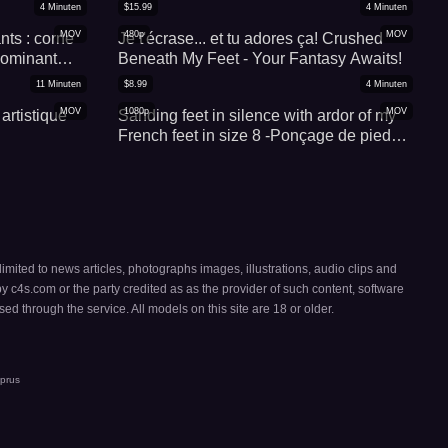
seulement d'adorer
4
Minuten
$
15.99
4
Minuten
MOV
480p
MOV
nts : corne
Je t'écrase... et tu adores ça! Crushed
dominant
Beneath My Feet - Your Fantasy Awaits!
ial
11
Minuten
$
8.99
4
Minuten
MOV
1080p
MOV
artistique
Sanding feet in silence with ardor of my
French feet in size 8 -Ponçage de pieds
en silence avec ardeur de mes pieds
Français en taille 40
 limited to news articles, photographs images, illustrations, audio clips and
by c4s.com or the party credited as as the provider of such content, software
ed through the service. All models on this site are 18 or older.
yprus