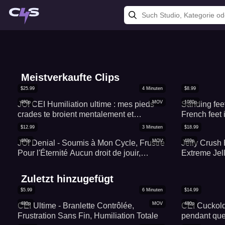
Meistverkaufte Clips
$
25.99
4
Minuten
$
8.99
480p
MOV
1080p
JOI CEI Humiliation ultime : mes pieds
Sanding feet
crades te broient mentalement et
French feet 
t'obligent à avaler chaque goutte
en silence 
$
12.99
3
Minuten
$
18.99
Français en 
480p
MOV
480p
JOI Denial - Soumis à Mon Cycle, Frustré
Jelly Crush
Pour l'Éternité Aucun droit de jouir,
Extreme Jel
seulement d'adorer
Zuletzt hinzugefügt
$
5.99
6
Minuten
$
14.99
480p
MOV
480p
CEI Ultime - Branlette Contrôlée,
CEI Cuckoldi
Frustration Sans Fin, Humiliation Totale
pendant que