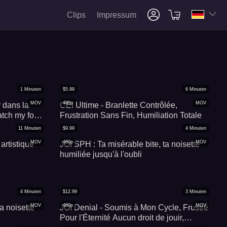
Clips
Impressum
1
Minuten
$
5.99
6
Minuten
MOV
480p
MOV
 dans la
CEI Ultime - Branlette Contrôlée,
atch my foot
Frustration Sans Fin, Humiliation Totale
..
11
Minuten
$
9.99
4
Minuten
MOV
480p
MOV
artistique
JOI SPH : Ta misérable bite, ta noisette
humiliée jusqu'à l'oubli
4
Minuten
$
12.99
3
Minuten
MOV
480p
MOV
a noisette
JOI Denial - Soumis à Mon Cycle, Frustré
Pour l'Éternité Aucun droit de jouir,