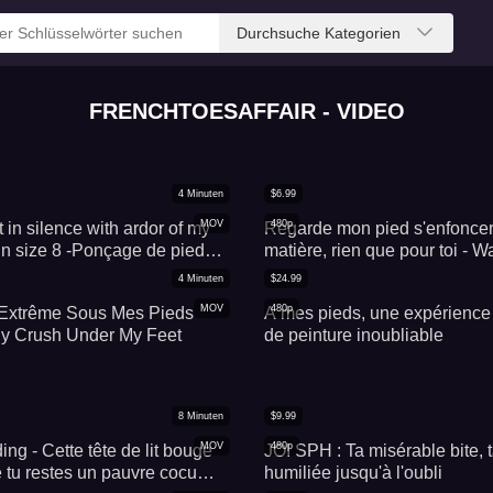
Durchsuche Kategorien
FRENCHTOESAFFAIR - VIDEO
4
Minuten
$
6.99
MOV
480p
 in silence with ardor of my
Regarde mon pied s'enfoncer
in size 8 -Ponçage de pieds
matière, rien que pour toi - W
avec ardeur de mes pieds
sink into the mold, just for you.
4
Minuten
$
24.99
taille 40
MOV
480p
 Extrême Sous Mes Pieds
A mes pieds, une expérience 
ly Crush Under My Feet
de peinture inoubliable
8
Minuten
$
9.99
MOV
480p
ng - Cette tête de lit bouge
JOI SPH : Ta misérable bite, t
 tu restes un pauvre cocu
humiliée jusqu'à l'oubli