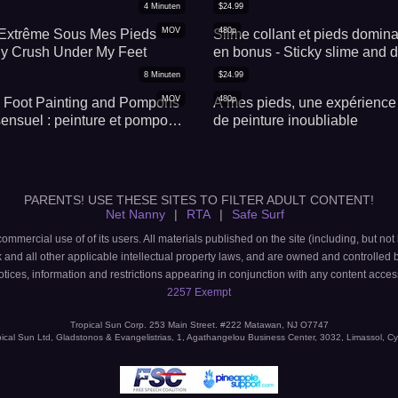
4
Minuten
$
24.99
MOV
480p
 Extrême Sous Mes Pieds
Slime collant et pieds domina
ly Crush Under My Feet
en bonus - Sticky slime and 
feet: enjoy the horn skin spec
8
Minuten
$
24.99
MOV
480p
: Foot Painting and Pompons
A mes pieds, une expérience 
 sensuel : peinture et pompons
de peinture inoubliable
s (Partie 1)
PARENTS! USE THESE SITES TO FILTER ADULT CONTENT!
Net Nanny
|
RTA
|
Safe Surf
ommercial use of of its users. All materials published on the site (including, but not
rk and all other applicable intellectual property laws, and are owned and controlled 
otices, information and restrictions appearing in conjunction with any content access
2257 Exempt
Tropical Sun Corp. 253 Main Street. #222 Matawan, NJ O7747
ical Sun Ltd, Gladstonos & Evangelistrias, 1, Agathangelou Business Center, 3032, Limassol, C