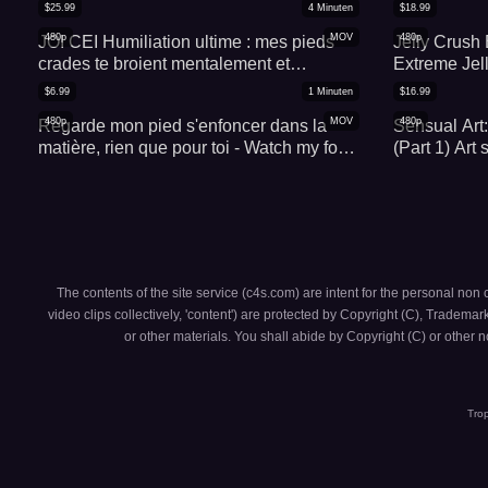
frustré
$
25.99
4
Minuten
$
18.99
480p
MOV
480p
JOI CEI Humiliation ultime : mes pieds
Jelly Crush
crades te broient mentalement et
Extreme Jel
t'obligent à avaler chaque goutte
$
6.99
1
Minuten
$
16.99
480p
MOV
480p
Regarde mon pied s'enfoncer dans la
Sensual Art
matière, rien que pour toi - Watch my foot
(Part 1) Art
sink into the mold, just for you...
sur mes pied
The contents of the site service (c4s.com) are intent for the personal non c
video clips collectively, 'content') are protected by Copyright (C), Tradema
or other materials. You shall abide by Copyright (C) or other n
Trop