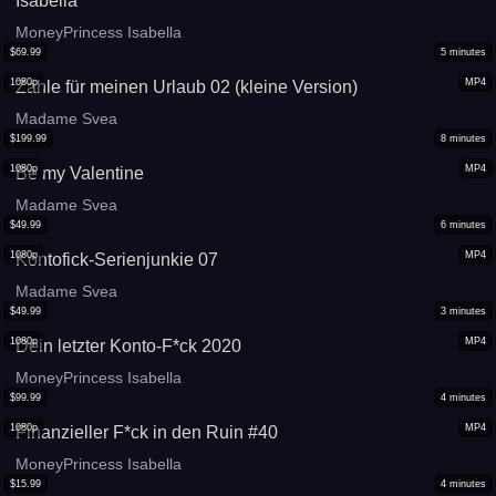
Isabella
MoneyPrincess Isabella
$
69.99
5
minutes
1080p
MP4
Zahle für meinen Urlaub 02 (kleine Version)
Madame Svea
$
199.99
8
minutes
1080p
MP4
Be my Valentine
Madame Svea
$
49.99
6
minutes
1080p
MP4
Kontofick-Serienjunkie 07
Madame Svea
$
49.99
3
minutes
1080p
MP4
Dein letzter Konto-F*ck 2020
MoneyPrincess Isabella
$
99.99
4
minutes
1080p
MP4
Finanzieller F*ck in den Ruin #40
MoneyPrincess Isabella
$
15.99
4
minutes