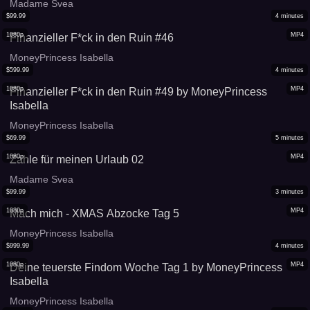
Madame Svea
$
99.99
4
minutes
1080p
MP4
Finanzieller F*ck in den Ruin #46
MoneyPrincess Isabella
$
599.99
4
minutes
1080p
MP4
Finanzieller F*ck in den Ruin #49 by MoneyPrincess
Isabella
MoneyPrincess Isabella
$
69.99
5
minutes
1080p
MP4
Zahle für meinen Urlaub 02
Madame Svea
$
99.99
3
minutes
1080p
MP4
Mach mich - XMAS Abzocke Tag 5
MoneyPrincess Isabella
$
999.99
4
minutes
1080p
MP4
Deine teuerste Findom Woche Tag 1 by MoneyPrincess
Isabella
MoneyPrincess Isabella