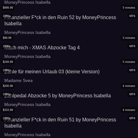
MoneyPrincess Isabella
$
999.99
5
minutes
1080p
MP4
Finanzieller F*ck in den Ruin 52 by MoneyPrincess
Isabella
MoneyPrincess Isabella
$
99.99
3
minutes
1080p
MP4
Mach mich - XMAS Abzocke Tag 4
MoneyPrincess Isabella
$
249.99
5
minutes
1080p
MP4
Zahle für meinen Urlaub 03 (kleine Version)
Madame Svea
$
200.99
4
minutes
1080p
MP4
Zahlpedal Abzocke 5 by MoneyPrincess Isabella
MoneyPrincess Isabella
$
333.99
4
minutes
1080p
MP4
Finanzieller F*ck in den Ruin 51 by MoneyPrincess
Isabella
MoneyPrincess Isabella