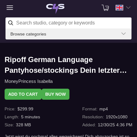
Browse categories
Ripoff German Language
Pantyhose/stockings Dein letzter
Kontofick in diesem Jahr by
MoneyPrincess Isabella
MoneyPrincess Isabella with
ADD TO CART
BUY NOW
C4s.com
Price
:
$
299.99
Format
:
mp4
Length
:
5
minutes
Resolution
:
1920x1080
Size
:
328 MB
Added
:
12/30/25 4:36 PM
Jetzt wirst du nochmal alles wegwichsen! Dich abzuzocken ist so