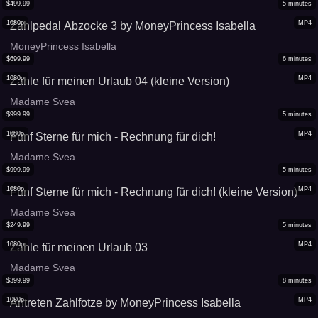
$
499.99
5
minutes
1080p
MP4
Zahlpedal Abzocke 3 by MoneyPrincess Isabella
MoneyPrincess Isabella
$
699.99
6
minutes
1080p
MP4
Zahle für meinen Urlaub 04 (kleine Version)
Madame Svea
$
999.99
5
minutes
1080p
MP4
Fünf Sterne für mich - Rechnung für dich!
Madame Svea
$
999.99
5
minutes
1080p
MP4
Fünf Sterne für mich - Rechnung für dich! (kleine Version)
Madame Svea
$
249.99
5
minutes
1080p
MP4
Zahle für meinen Urlaub 03
Madame Svea
$
399.99
8
minutes
1080p
MP4
Antreten Zahlfotze by MoneyPrincess Isabella