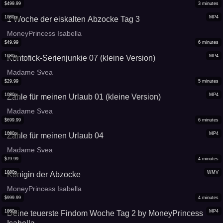
$
499.99
3
minutes
1080p
MP4
1 Woche der eiskalten Abzocke Tag 3
MoneyPrincess Isabella
$
49.99
6
minutes
1080p
MP4
Kontofick-Serienjunkie 07 (kleine Version)
Madame Svea
$
29.99
5
minutes
1080p
MP4
Zahle für meinen Urlaub 01 (kleine Version)
Madame Svea
$
699.99
6
minutes
1080p
MP4
Zahle für meinen Urlaub 04
Madame Svea
$
79.99
4
minutes
1080p
WMV
Königin der Abzocke
MoneyPrincess Isabella
$
999.99
4
minutes
1080p
MP4
Deine teuerste Findom Woche Tag 2 by MoneyPrincess