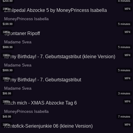
$
200.99
4
minutes
1080p
MP4
Zahlpedal Abzocke 5 by MoneyPrincess Isabella
MoneyPrincess Isabella
$
199.99
5
minutes
1080p
MP4
Spontaner Ripoff
Madame Svea
$
999.99
5
minutes
1080p
MP4
Its my Birthday! - 7. Geburtstagstribut (kleine Version)
Madame Svea
$
999.99
5
minutes
1080p
MP4
Its my Birthday! - 7. Geburtstagstribut
Madame Svea
$
99.99
3
minutes
1080p
MP4
Mach mich - XMAS Abzocke Tag 6
MoneyPrincess Isabella
$
49.99
7
minutes
1080p
MP4
Kontofick-Serienjunkie 06 (kleine Version)