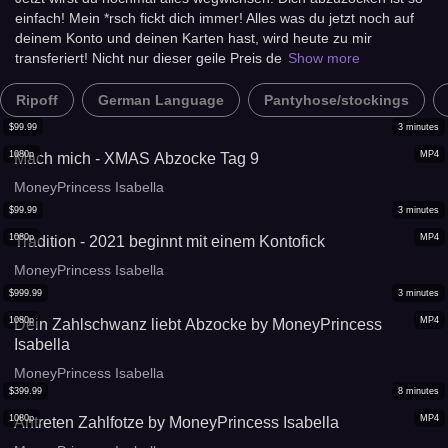
einfach! Mein *rsch fickt dich immer! Alles was du jetzt noch auf
deinem Konto und deinen Karten hast, wird heute zu mir
transferiert! Nicht nur dieser geile Preis de
Show more
Ripoff
German Language
Pantyhose/stockings
$
99.99
3
minutes
1080p
MP4
Mach mich - XMAS Abzocke Tag 9
MoneyPrincess Isabella
$
99.99
3
minutes
1080p
MP4
Tradition - 2021 beginnt mit einem Kontofick
MoneyPrincess Isabella
$
999.99
3
minutes
1080p
MP4
Dein Zahlschwanz liebt Abzocke by MoneyPrincess
Isabella
MoneyPrincess Isabella
$
399.99
8
minutes
1080p
MP4
Antreten Zahlfotze by MoneyPrincess Isabella