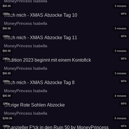
MoneyPrincess Isabella
$
99.99
3
minutes
1080p
MP4
Mach mich - XMAS Abzocke Tag 10
MoneyPrincess Isabella
$
99.99
3
minutes
1080p
MP4
Mach mich - XMAS Abzocke Tag 11
MoneyPrincess Isabella
$
99.99
3
minutes
1080p
MP4
Tradition 2023 beginnt mit einem Kontofick
MoneyPrincess Isabella
$
99.99
3
minutes
1080p
MP4
Mach mich - XMAS Abzocke Tag 8
MoneyPrincess Isabella
$
99.99
4
minutes
1080p
MP4
Gierige Rote Sohlen Abzocke
MoneyPrincess Isabella
$
299.99
6
minutes
1080p
MP4
Finanzieller F*ck in den Ruin 50 by MoneyPrincess