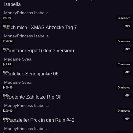
Isabella
MoneyPrincess Isabella
$
99.99
3
minutes
1080p
MP4
Mach mich - XMAS Abzocke Tag 7
MoneyPrincess Isabella
$
199.99
5
minutes
1080p
MP4
Spontaner Ripoff (kleine Version)
Madame Svea
$
49.99
7
minutes
1080p
MP4
Kontofick-Serienjunkie 06
Madame Svea
$
499.99
5
minutes
1080p
MP4
Impotente Zahlfotze Rip Off
MoneyPrincess Isabella
$
299.99
5
minutes
1080p
MP4
Finanzieller F*ck in den Ruin #42
MoneyPrincess Isabella